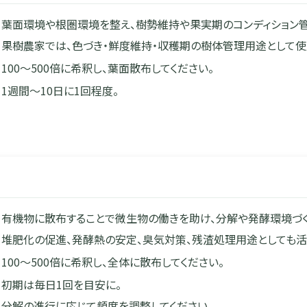
葉面環境や根圏環境を整え、樹勢維持や果実期のコンディション管
果樹農家では、色づき・鮮度維持・収穫期の樹体管理用途として使
100〜500倍に希釈し、葉面散布してください。
1週間〜10日に1回程度。
有機物に散布することで微生物の働きを助け、分解や発酵環境づく
堆肥化の促進、発酵熱の安定、臭気対策、残渣処理用途としても活
100〜500倍に希釈し、全体に散布してください。
初期は毎日1回を目安に。
分解の進行に応じて頻度を調整してください。